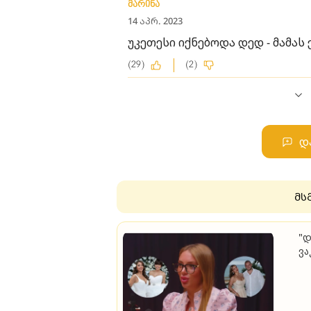
მარინა
14 აპრ. 2023
უკეთესი იქნებოდა დედ - მამას
(29)
(2)
დ
მს
"დ
ვა
შე
გა
ბა