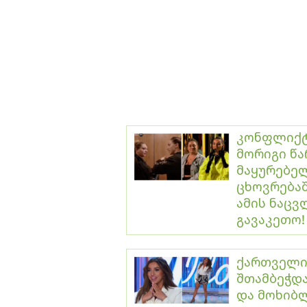
კონფლიქტი
მორიგი წა
მაყურებელ
ცხოვრებაშ
ამის ნაცვ
გავაკეთო!
ქართველი 
შთამბეჭდა
და მოხიბ