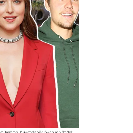
ოპორტი, წყალქვეშა ნავი და შუშის