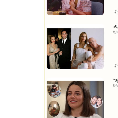
ან
და
ორ
მე
"მ
მრ