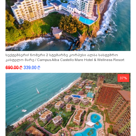
სექტემბერი! ნომერი 2 სტუმარზე კორპუსი ალბა სასტუმრო
კასტელო მარე / Campus Alba Castello Mare Hotel & Wellness Resort
-სგან!
690.00
k
339.00
k
37%