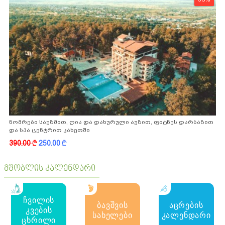
ნომრები საუზმით, ღია და დახურული აუზით, ფიტნეს დარბაზით
და სპა ცენტრით კახეთში
390.00
k
250.00
k
მშობლის კალენდარი
ჩვილის
ბავშვის
აცრების
კვების
სახელები
კალენდარი
ცხრილი