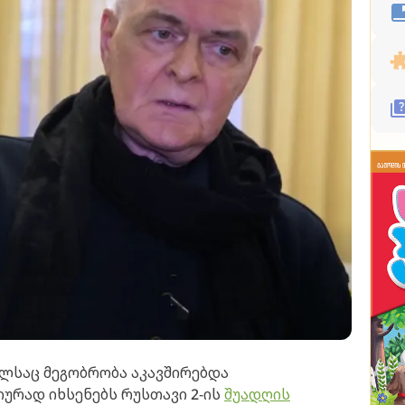
ლსაც მეგობრობა აკავშირებდა
იურად იხსენებს რუსთავი 2-ის
შუადღის