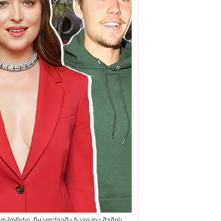
ოპორტი, წყალქვეშა ნავი და შუშის