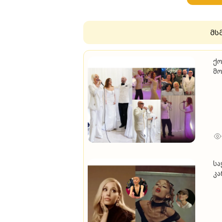
მს
ქო
მო
(ვ
სა
კა
მო
კა