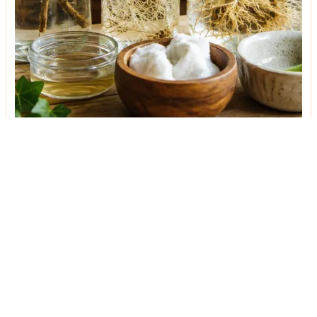
შინაურული საშუალებები სწრაფი დაფესვიანებისთვის -
რაში ჩავაწყოთ ღეროები, რომ ფესვი სწრაფად გაიკეთოს
ტენდენციები
განათება, ტექსტილი და ფერები - როგორ შევქმნათ
საძინებელში მდიდრული ინტერიერი, მარტივად?