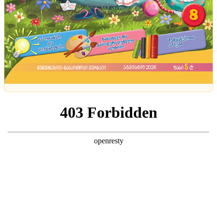
ტენდენციები
პუგაჩოვას მაიამიში მდებარე ბინა, რომელიც
სანქციების შიშით უფროს ქალიშვილს გაუფორმა