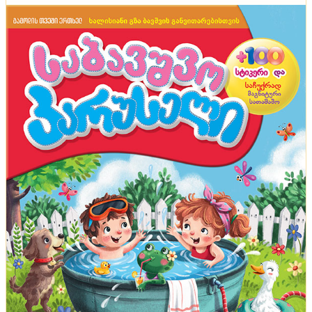
მოდური, მაგრამ არაპრაქტიკული ტენდენციები
ინტერიერში - დაფიქრდით, სანამ ამ
გადაწყვეტილებებს მიიღებთ
ტენდენციები
აეროპორტი, წყალქვეშა ნავი და შუშის ციხესიმაგრე
- ცნობილი ადამიანების ყველაზე უჩვეულო
სახლები