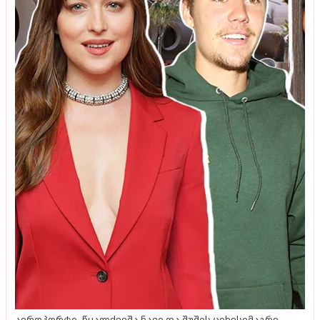
ტენდენციები
სამზარეულოს ფერები, რომლებიც ყოველთვის
მდიდრულად გამოიყურება
ტენდენციები
აეროპორტი, წყალქვეშა ნავი და შუშის ციხესიმაგრე -