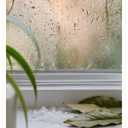
თანამედროვე დიზაინის მისაღები ოთახი
ტენდენციები
როგორ არ გავაფუჭოთ ინტერიერი პრინტებით -
როგორი პრინტებია მოდური და რას გვირჩევენ
დიზაინერები