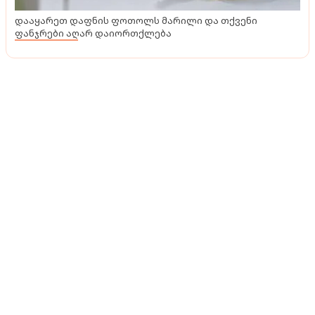
დააყარეთ დაფნის ფოთოლს მარილი და თქვენი
ფანჯრები აღარ დაიორთქლება
ტენდენციები
მოწნული ავეჯი ეზოდან ინტერიერში ინაცვლებს -
როგორ მოვარგოთ რატანი და ჩალა თანამედროვე
ბინებს