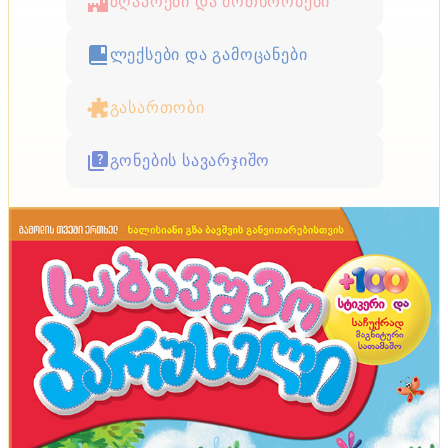
ზღაპრები და მოთხრობები
ლექსები და გამოცანები
გასართობი
გონების სავარჯიშო
ტენდენციები
მოდური, მაგრამ არაპრაქტიკული ტენდენციები
ინტერიერში - დაფიქრდით, სანამ ამ
გადაწყვეტილებებს მიიღებთ