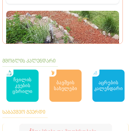
მშობლის კალენდარი
ტენდენციები
ჩვილის
ბავშვის
აცრების
რით შეიძლება ჩაანაცვლოთ მოსაპირკეთებელი
კვების
ფილები აგარაკზე
სახელები
კალენდარი
ცხრილი
საბავშვო გვერდი