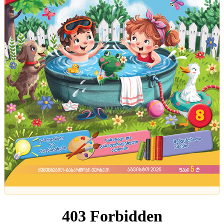
ტენდენციები
აეროპორტი, წყალქვეშა ნავი და შუშის ციხესიმაგრე
- ცნობილი ადამიანების ყველაზე უჩვეულო
სახლები