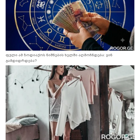
ფული ამ ზოდიაქოს ნიშნების ხელში აღმოჩნდება: ვინ
გამდიდრდება?