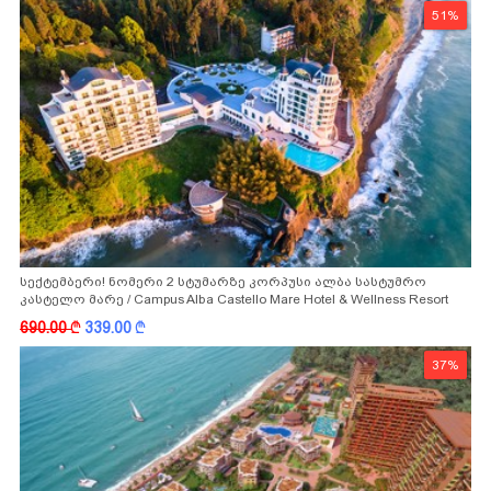
51%
სექტემბერი! ნომერი 2 სტუმარზე კორპუსი ალბა სასტუმრო
კასტელო მარე / Campus Alba Castello Mare Hotel & Wellness Resort
-სგან!
690.00
k
339.00
k
37%