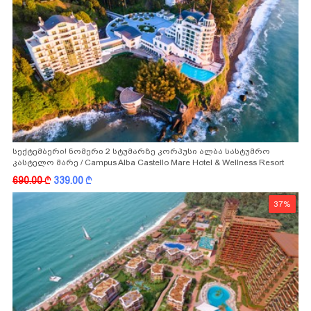
სექტემბერი! ნომერი 2 სტუმარზე კორპუსი ალბა სასტუმრო
კასტელო მარე / Campus Alba Castello Mare Hotel & Wellness Resort
-სგან!
690.00
k
339.00
k
37%