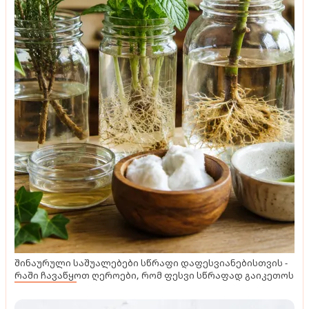
შინაურული საშუალებები სწრაფი დაფესვიანებისთვის -
რაში ჩავაწყოთ ღეროები, რომ ფესვი სწრაფად გაიკეთოს