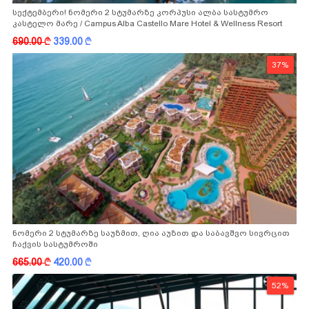
სექტემბერი! ნომერი 2 სტუმარზე კორპუსი ალბა სასტუმრო
კასტელო მარე / Campus Alba Castello Mare Hotel & Wellness Resort
-სგან!
690.00
k
339.00
k
37%
ნომერი 2 სტუმარზე საუზმით, ღია აუზით და საბავშვო სივრცით
ჩაქვის სასტუმროში
665.00
k
420.00
k
52%