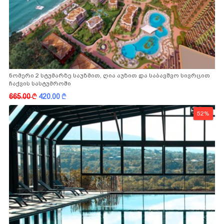
ნომერი 2 სტუმარზე საუზმით, ღია აუზით და საბავშვო სივრცით
ჩაქვის სასტუმროში
665.00
k
420.00
k
52%