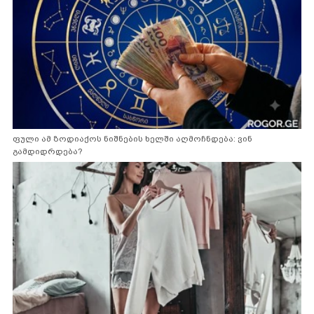
ფული ამ ზოდიაქოს ნიშნების ხელში აღმოჩნდება: ვინ
გამდიდრდება?