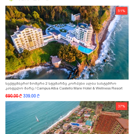
51%
სექტემბერი! ნომერი 2 სტუმარზე კორპუსი ალბა სასტუმრო
კასტელო მარე / Campus Alba Castello Mare Hotel & Wellness Resort
-სგან!
690.00
k
339.00
k
37%