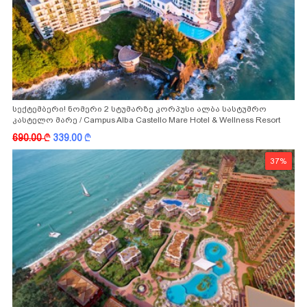
სექტემბერი! ნომერი 2 სტუმარზე კორპუსი ალბა სასტუმრო
კასტელო მარე / Campus Alba Castello Mare Hotel & Wellness Resort
-სგან!
690.00
k
339.00
k
37%