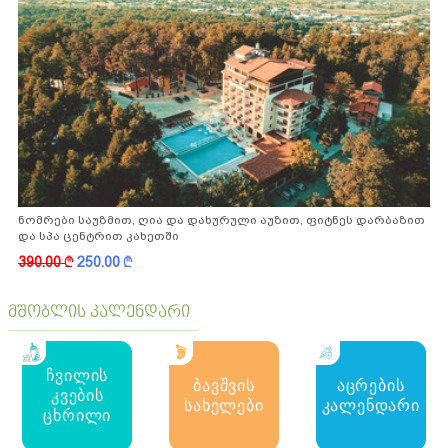
ნომრები საუზმით, ღია და დახურული აუზით, ფიტნეს დარბაზით
და სპა ცენტრით კახეთში
390.00
k
250.00
k
მშობლის კალენდარი
ჩვილის
ბავშვის
აცრების
კვების
სახელები
კალენდარი
ცხრილი