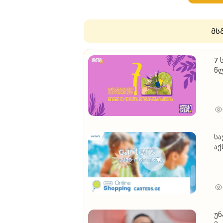
მს
7 
წ
სა
აქ
უნ