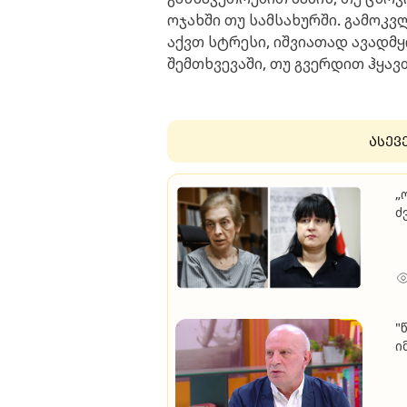
ოჯახში თუ სამსახურში. გამოკვ
აქვთ სტრესი, იშვიათად ავადმ
შემთხვევაში, თუ გვერდით ჰყავ
ასევ
„
ძ
გ
ხ
კ
წ
"
ი
რ