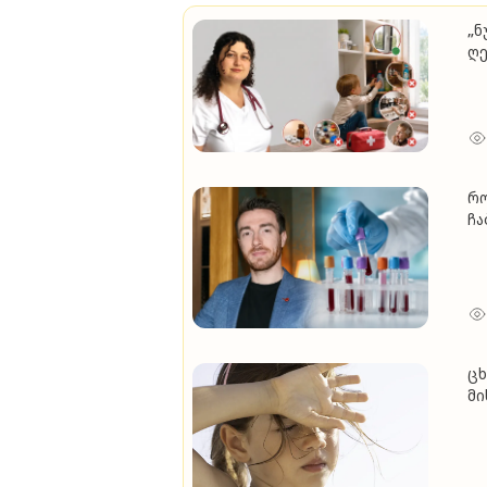
„ნ
ღე
ბა
მა
რო
ჩა
სა
სა
ცხ
მი