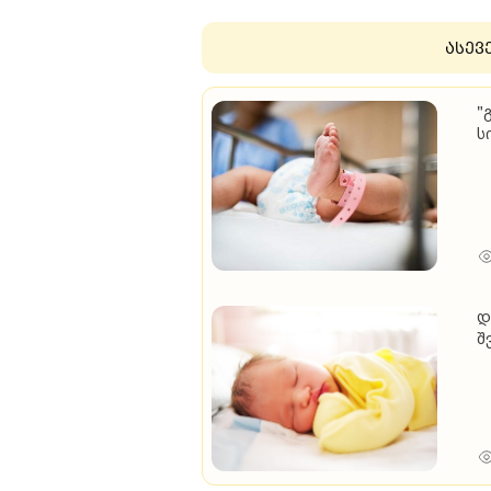
ასევ
"
ს
მ
ს
დ
შ
ი