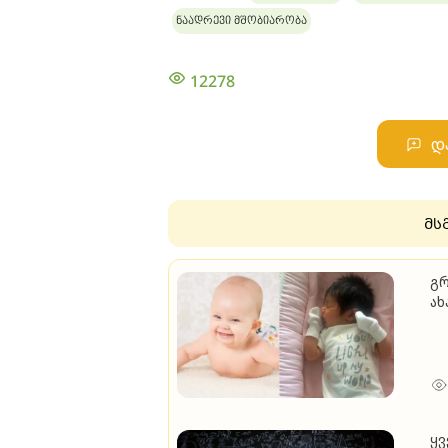
ნაადრევი მშობიარობა
12278
დ
მს
გრ
ახ
თმ
ყვ