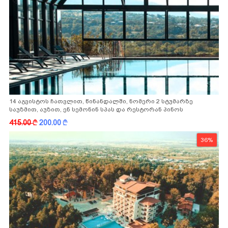
14 აგვისტოს ჩათვლით, წინანდალში, ნომერი 2 სტუმარზე
საუზმით, აუზით, ენ სემონინ სპას და რესტორან პინოს
ფასდაკლებით
415.00
k
200.00
k
36%