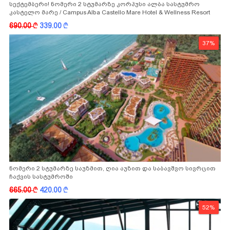
სექტემბერი! ნომერი 2 სტუმარზე კორპუსი ალბა სასტუმრო
კასტელო მარე / Campus Alba Castello Mare Hotel & Wellness Resort
-სგან!
690.00
k
339.00
k
37%
ნომერი 2 სტუმარზე საუზმით, ღია აუზით და საბავშვო სივრცით
ჩაქვის სასტუმროში
665.00
k
420.00
k
52%