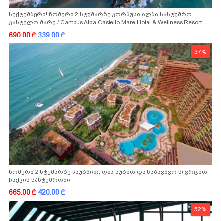
სექტემბერი! ნომერი 2 სტუმარზე კორპუსი ალბა სასტუმრო
კასტელო მარე / Campus Alba Castello Mare Hotel & Wellness Resort
-სგან!
690.00
k
339.00
k
37%
ნომერი 2 სტუმარზე საუზმით, ღია აუზით და საბავშვო სივრცით
ჩაქვის სასტუმროში
665.00
k
420.00
k
52%