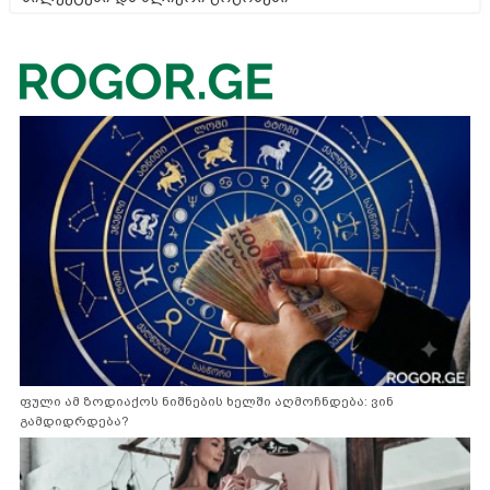
ფული ამ ზოდიაქოს ნიშნების ხელში აღმოჩნდება: ვინ
გამდიდრდება?