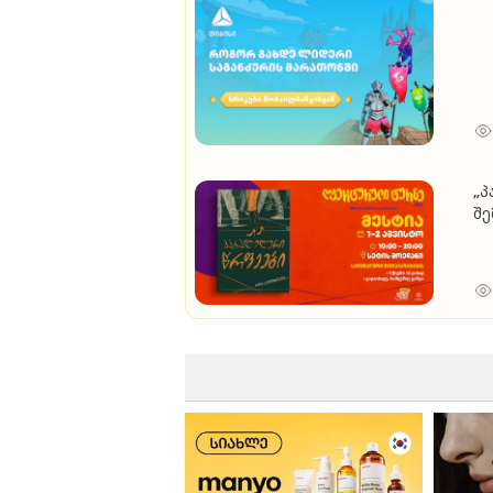
„პ
შე