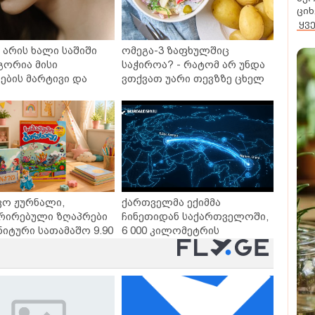
ციხ
ყვ
არის ხალი საშიში
ომეგა-3 ზაფხულშიც
გორია მისი
საჭიროა? - რატომ არ უნდა
ბის მარტივი და
ვთქვათ უარი თევზზე ცხელ
თხო გზები
დღეებში
ვო ჟურნალი,
ქართველმა ექიმმა
რირებული ზღაპრები
ჩინეთიდან საქართველოში,
ნიტური სათამაშო 9.90
6 000 კილომეტრის
- "საბავშვო
დაშორებით,
ლში" ზღაპრების
ტელერობოტული ოპერაცია
დაიწყო
ჩაატარა - ისტორია
დაწერილია