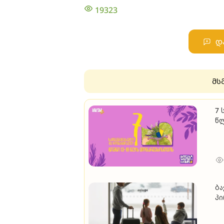
19323
დ
მს
7 
წ
ბა
პ