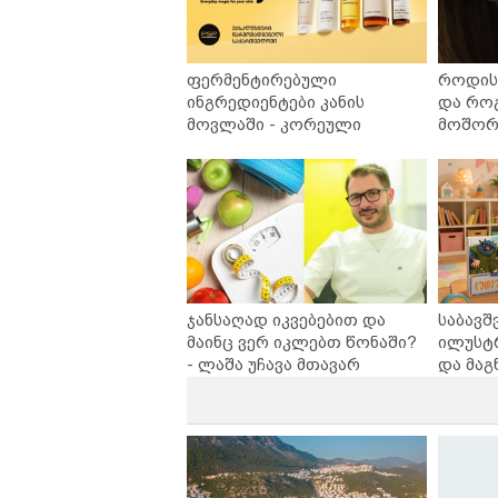
ფერმენტირებული
როდის 
ინგრედიენტები კანის
და რო
მოვლაში - კორეული
მოშორე
ინოვაციური ბრენდი Manyo
უსაფრ
საქართველოშია
ჯანსაღად იკვებებით და
საბავშ
მაინც ვერ იკლებთ წონაში?
ილუსტ
- ლაშა უჩავა მთავარ
და მაგ
მიზეზებზე საუბრობს
ლარად 
კარუსე
სერია 