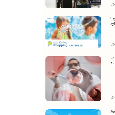
სა
აქ
უნ
მე
რო