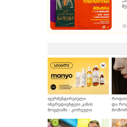
„პ
შე
ფერმენტირებული
როდის 
ინგრედიენტები კანის
და რო
მოვლაში - კორეული
მოშორე
ინოვაციური ბრენდი Manyo
უსაფრ
საქართველოშია