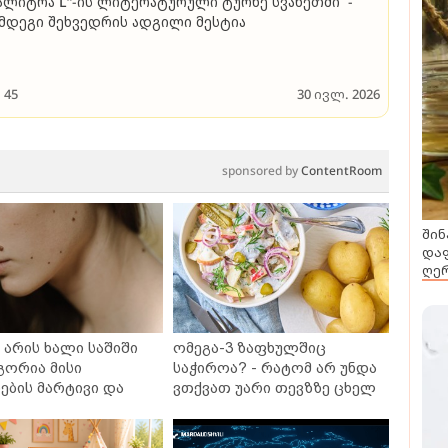
ალიტრა L“-ის ლიტერატურული ტურნე სვანეთში -
მდეგი შეხვედრის ადგილი მესტია
45
30 ივლ. 2026
sponsored by
ContentRoom
შინ
დაფ
ღერ
არის ხალი საშიში
ომეგა-3 ზაფხულშიც
გორია მისი
საჭიროა? - რატომ არ უნდა
ბის მარტივი და
ვთქვათ უარი თევზზე ცხელ
თხო გზები
დღეებში