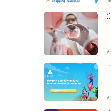
უნ
მე
რო