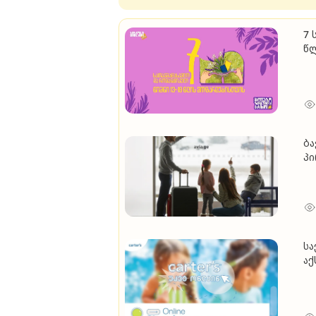
7 
წ
ბა
პ
სა
აქ