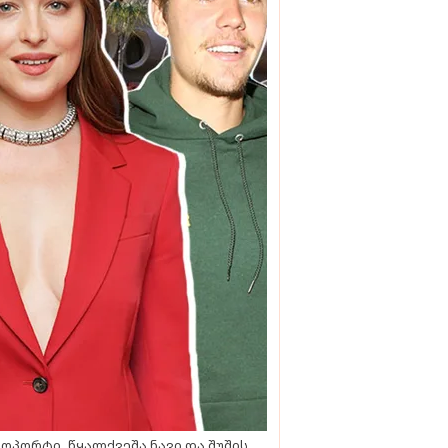
ოპორტი, წყალქვეშა ნავი და შუშის