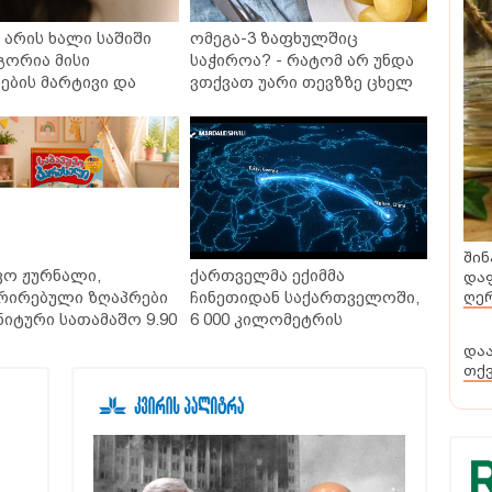
არის ხალი საშიში
ომეგა-3 ზაფხულშიც
გორია მისი
საჭიროა? - რატომ არ უნდა
ბის მარტივი და
ვთქვათ უარი თევზზე ცხელ
თხო გზები
დღეებში
შინ
დაფ
ღერ
და
ვო ჟურნალი,
ქართველმა ექიმმა
თქ
რირებული ზღაპრები
ჩინეთიდან საქართველოში,
ნიტური სათამაშო 9.90
6 000 კილომეტრის
- "საბავშვო
დაშორებით,
ლში" ზღაპრების
ტელერობოტული ოპერაცია
დაიწყო
ჩაატარა - ისტორია