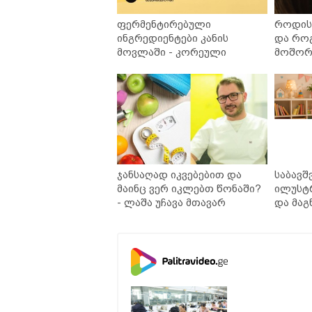
ფერმენტირებული
როდის 
ინგრედიენტები კანის
და რო
მოვლაში - კორეული
მოშორე
ინოვაციური ბრენდი Manyo
უსაფრ
საქართველოშია
ჯანსაღად იკვებებით და
საბავშ
მაინც ვერ იკლებთ წონაში?
ილუსტ
- ლაშა უჩავა მთავარ
და მაგ
მიზეზებზე საუბრობს
ლარად 
კარუსე
სერია 