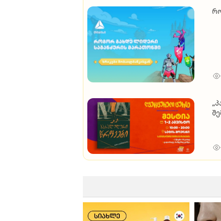
რო
„პ
შე