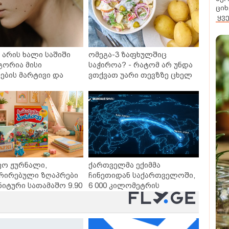
ციხ
ყვ
არის ხალი საშიში
ომეგა-3 ზაფხულშიც
გორია მისი
საჭიროა? - რატომ არ უნდა
ბის მარტივი და
ვთქვათ უარი თევზზე ცხელ
თხო გზები
დღეებში
ვო ჟურნალი,
ქართველმა ექიმმა
რირებული ზღაპრები
ჩინეთიდან საქართველოში,
ნიტური სათამაშო 9.90
6 000 კილომეტრის
- "საბავშვო
დაშორებით,
ლში" ზღაპრების
ტელერობოტული ოპერაცია
დაიწყო
ჩაატარა - ისტორია
დაწერილია