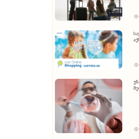
სა
აქ
უნ
მე