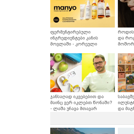
ფერმენტირებული
როდის 
ინგრედიენტები კანის
და რო
მოვლაში - კორეული
მოშორე
ინოვაციური ბრენდი Manyo
უსაფრ
საქართველოშია
ჯანსაღად იკვებებით და
საბავშ
მაინც ვერ იკლებთ წონაში?
ილუსტ
- ლაშა უჩავა მთავარ
და მაგ
მიზეზებზე საუბრობს
ლარად 
კარუსე
სერია 