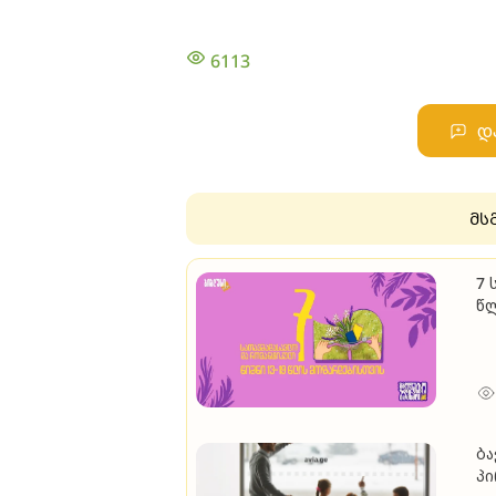
6113
დ
მს
7 
წ
ბა
პ