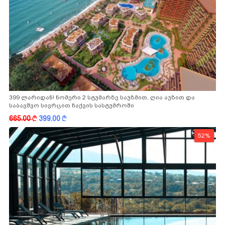
399 ლარიდან! ნომერი 2 სტუმარზე საუზმით, ღია აუზით და
საბავშვო სივრცით ჩაქვის სასტუმროში
665.00
k
399.00
k
52%