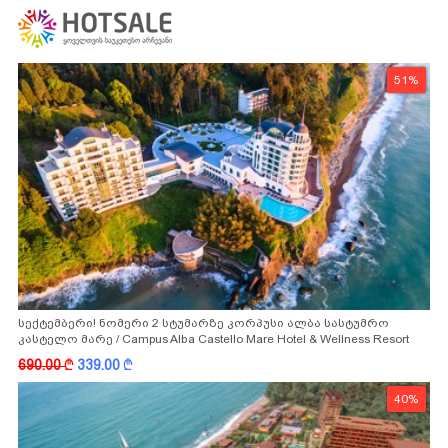
51%
სექტემბერი! ნომერი 2 სტუმარზე კორპუსი ალბა სასტუმრო
კასტელო მარე / Campus Alba Castello Mare Hotel & Wellness Resort
-სგან!
690.00
k
339.00
k
40%