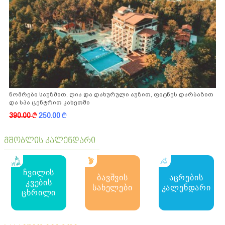
ნომრები საუზმით, ღია და დახურული აუზით, ფიტნეს დარბაზით
და სპა ცენტრით კახეთში
390.00
k
250.00
k
მშობლის კალენდარი
ჩვილის
ბავშვის
აცრების
კვების
სახელები
კალენდარი
ცხრილი