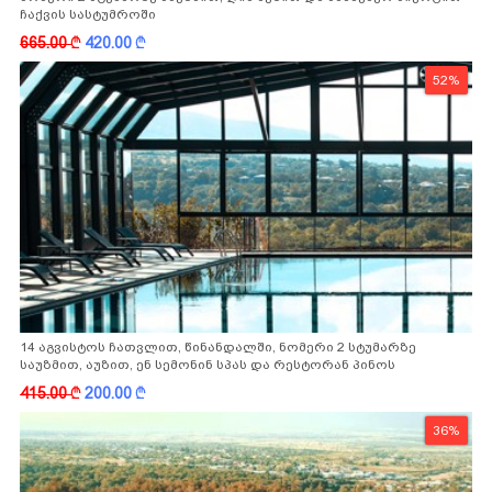
ჩაქვის სასტუმროში
665.00
k
420.00
k
52%
14 აგვისტოს ჩათვლით, წინანდალში, ნომერი 2 სტუმარზე
საუზმით, აუზით, ენ სემონინ სპას და რესტორან პინოს
ფასდაკლებით
415.00
k
200.00
k
36%