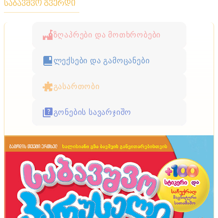
საბავშვო გვერდი
ზღაპრები და მოთხრობები
ლექსები და გამოცანები
გასართობი
გონების სავარჯიშო