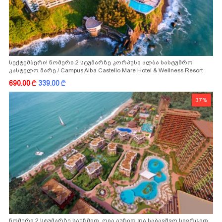
სექტემბერი! ნომერი 2 სტუმარზე კორპუსი ალბა სასტუმრო
კასტელო მარე / Campus Alba Castello Mare Hotel & Wellness Resort
-სგან!
690.00
k
339.00
k
37%
ნომერი 2 სტუმარზე საუზმით, ღია აუზით და საბავშვო სივრცით