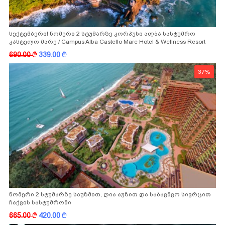
სექტემბერი! ნომერი 2 სტუმარზე კორპუსი ალბა სასტუმრო
კასტელო მარე / Campus Alba Castello Mare Hotel & Wellness Resort
-სგან!
690.00
k
339.00
k
37%
ნომერი 2 სტუმარზე საუზმით, ღია აუზით და საბავშვო სივრცით
ჩაქვის სასტუმროში
665.00
k
420.00
k