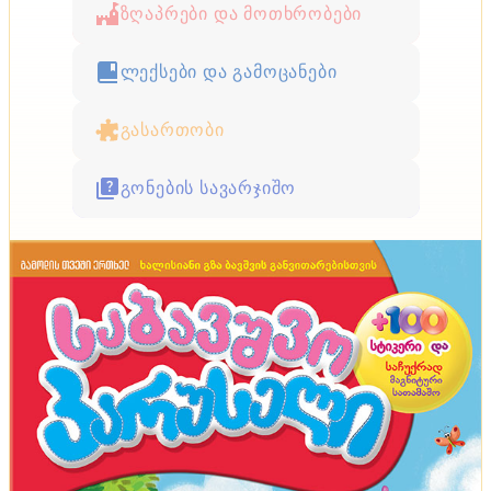
ზღაპრები და მოთხრობები
ლექსები და გამოცანები
გასართობი
გონების სავარჯიშო