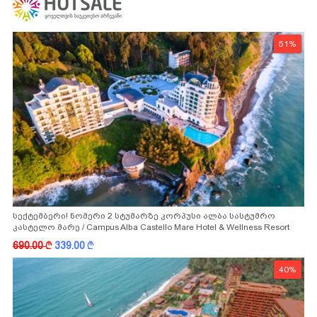
51%
სექტემბერი! ნომერი 2 სტუმარზე კორპუსი ალბა სასტუმრო
კასტელო მარე / Campus Alba Castello Mare Hotel & Wellness Resort
-სგან!
690.00
k
339.00
k
40%