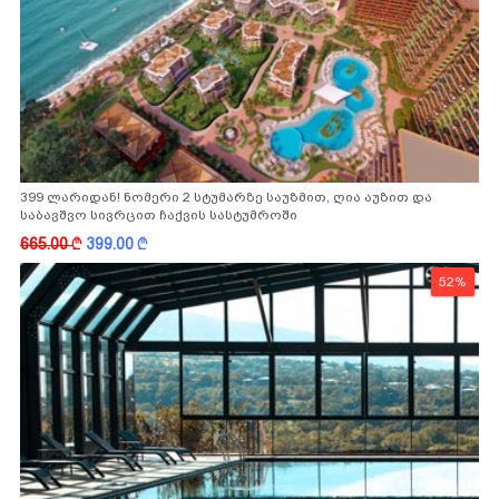
399 ლარიდან! ნომერი 2 სტუმარზე საუზმით, ღია აუზით და
საბავშვო სივრცით ჩაქვის სასტუმროში
665.00
k
399.00
k
52%