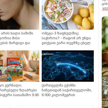
ციხ
ყვ
არის ხალი საშიში
ომეგა-3 ზაფხულშიც
გორია მისი
საჭიროა? - რატომ არ უნდა
ბის მარტივი და
ვთქვათ უარი თევზზე ცხელ
თხო გზები
დღეებში
ვო ჟურნალი,
ქართველმა ექიმმა
რირებული ზღაპრები
ჩინეთიდან საქართველოში,
ნიტური სათამაშო 9.90
6 000 კილომეტრის
- "საბავშვო
დაშორებით,
ლში" ზღაპრების
ტელერობოტული ოპერაცია