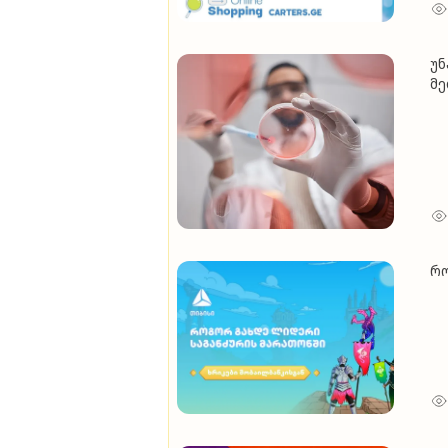
უნ
მე
რო