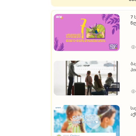
7 
წ
ბა
პ
სა
აქ