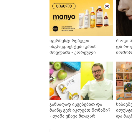
ფერმენტირებული
როდის 
ინგრედიენტები კანის
და რო
მოვლაში - კორეული
მოშორე
ინოვაციური ბრენდი Manyo
უსაფრ
საქართველოშია
ჯანსაღად იკვებებით და
საბავშ
მაინც ვერ იკლებთ წონაში?
ილუსტ
- ლაშა უჩავა მთავარ
და მაგ
მიზეზებზე საუბრობს
ლარად 
კარუსე