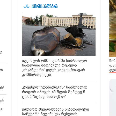
დაიწყო
ჩაატარა - ისტორია
დაწერილია
რე
შინ
აგვისტოს ომში, გორში საბრძოლო
დაფ
ნათლობა მიღებული რუსული
ლი
ღერ
„ისკანდერი“ დღეს კიევის მთავარ
კოშმარად იქცა
კრეისერ "ედინბურგის" საიდუმლო:
არ"
როგორ იპოვეს 40 წლის შემდეგ 5
ტონა "სტალინის ოქრო"
ძის
ედუარდ შევარდნაძის სკანდალური
ან
საჩუქარი პუტინს და რუსეთის