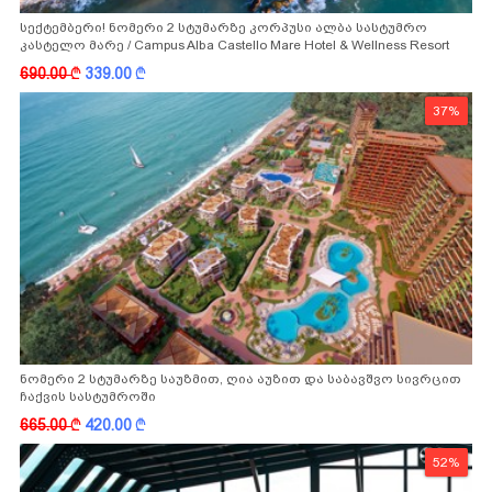
სექტემბერი! ნომერი 2 სტუმარზე კორპუსი ალბა სასტუმრო
კასტელო მარე / Campus Alba Castello Mare Hotel & Wellness Resort
-სგან!
690.00
k
339.00
k
37%
ნომერი 2 სტუმარზე საუზმით, ღია აუზით და საბავშვო სივრცით
ჩაქვის სასტუმროში
665.00
k
420.00
k
52%