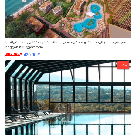
ნომერი 2 სტუმარზე საუზმით, ღია აუზით და საბავშვო სივრცით
ჩაქვის სასტუმროში
665.00
k
420.00
k
52%