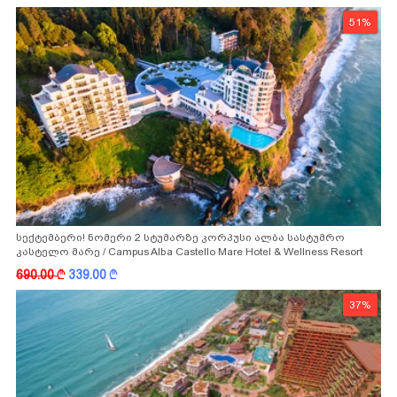
51%
სექტემბერი! ნომერი 2 სტუმარზე კორპუსი ალბა სასტუმრო
კასტელო მარე / Campus Alba Castello Mare Hotel & Wellness Resort
-სგან!
690.00
k
339.00
k
37%