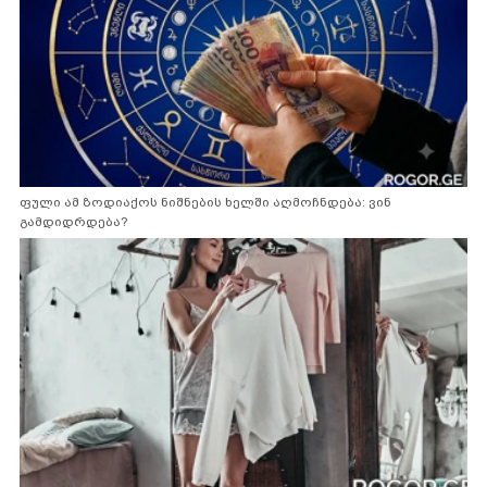
ფული ამ ზოდიაქოს ნიშნების ხელში აღმოჩნდება: ვინ
გამდიდრდება?