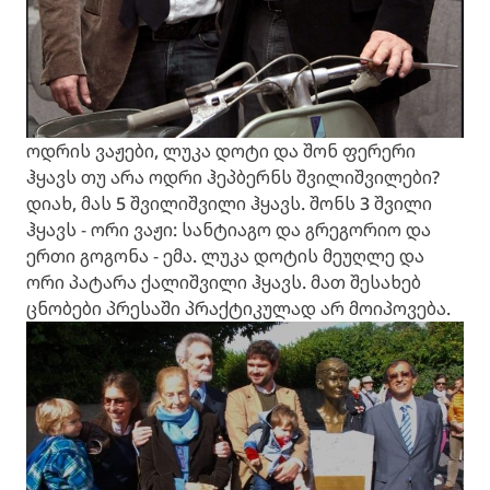
ოდრის ვაჟები, ლუკა დოტი და შონ ფერერი
ჰყავს თუ არა ოდრი ჰეპბერნს შვილიშვილები?
დიახ, მას 5 შვილიშვილი ჰყავს. შონს 3 შვილი
ჰყავს - ორი ვაჟი: სანტიაგო და გრეგორიო და
ერთი გოგონა - ემა. ლუკა დოტის მეუღლე და
ორი პატარა ქალიშვილი ჰყავს. მათ შესახებ
ცნობები პრესაში პრაქტიკულად არ მოიპოვება.