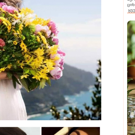
ციხ
ყვ