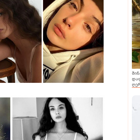
შინ
დაფ
ღერ