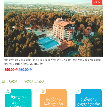
36%
ნომრები საუზმით, ღია და დახურული აუზით, ფიტნეს დარბაზით
და სპა ცენტრით კახეთში
390.00
k
250.00
k
მშობლის კალენდარი
ჩვილის
ბავშვის
აცრების
კვების
სახელები
კალენდარი
ცხრილი