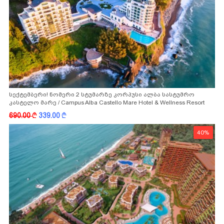
სექტემბერი! ნომერი 2 სტუმარზე კორპუსი ალბა სასტუმრო
კასტელო მარე / Campus Alba Castello Mare Hotel & Wellness Resort
-სგან!
690.00
k
339.00
k
40%