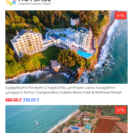
51%
სექტემბერი! ნომერი 2 სტუმარზე კორპუსი ალბა სასტუმრო
კასტელო მარე / Campus Alba Castello Mare Hotel & Wellness Resort
-სგან!
690.00
k
339.00
k
37%