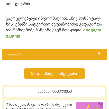
ბის ცენ­ტრში.
გავ­რცე­ლე­ბუ­ლი ინ­ფორ­მა­ცი­ით, „ნიუ ჰოს­პი­ტალ­
სის“ ეზო­ში სატ­ვირ­თო ავ­ტო­მო­ბი­ლი გა­და­ვარ­და
და რამ­დე­ნი­მე მან­ქა­ნა ქვეშ მო­ი­ყო­ლა.
იხილეთ
ვიდეო
გააზიარე:
დაამატე კომენტარი
მსგავსი სიახლეები
7 სათავგადასავლო და რომანტიკული