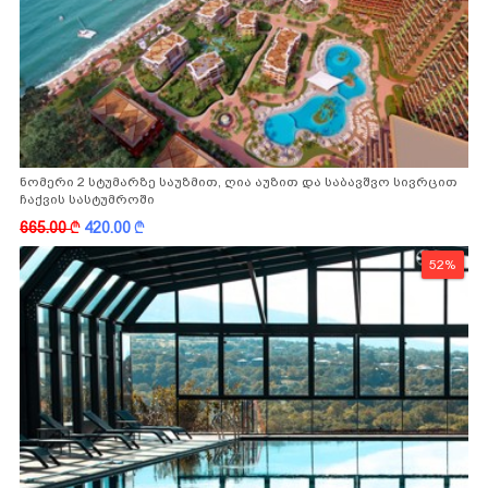
ნომერი 2 სტუმარზე საუზმით, ღია აუზით და საბავშვო სივრცით
ჩაქვის სასტუმროში
665.00
k
420.00
k
52%