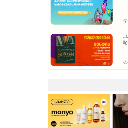
„პ
შე