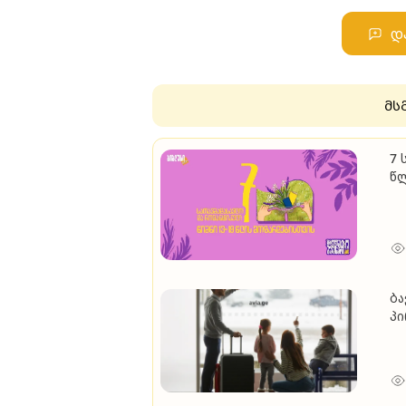
დ
მს
7 
წ
ბა
პ