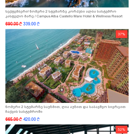
სექტემბერი! ნომერი 2 სტუმარზე კორპუსი ალბა სასტუმრო
კასტელო მარე / Campus Alba Castello Mare Hotel & Wellness Resort
-სგან!
690.00
k
339.00
k
37%
ნომერი 2 სტუმარზე საუზმით, ღია აუზით და საბავშვო სივრცით
ჩაქვის სასტუმროში
665.00
k
420.00
k
52%