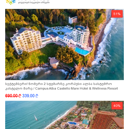
51%
სექტემბერი! ნომერი 2 სტუმარზე კორპუსი ალბა სასტუმრო
კასტელო მარე / Campus Alba Castello Mare Hotel & Wellness Resort
-სგან!
690.00
k
339.00
k
40%