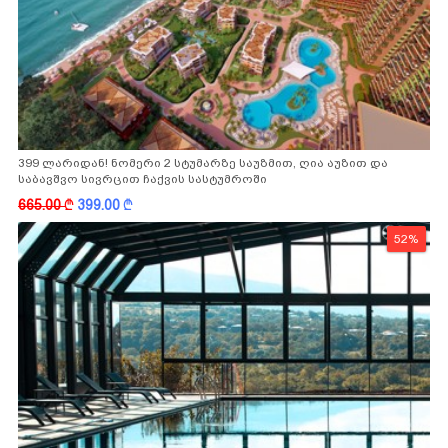
399 ლარიდან! ნომერი 2 სტუმარზე საუზმით, ღია აუზით და
საბავშვო სივრცით ჩაქვის სასტუმროში
665.00
k
399.00
k
52%