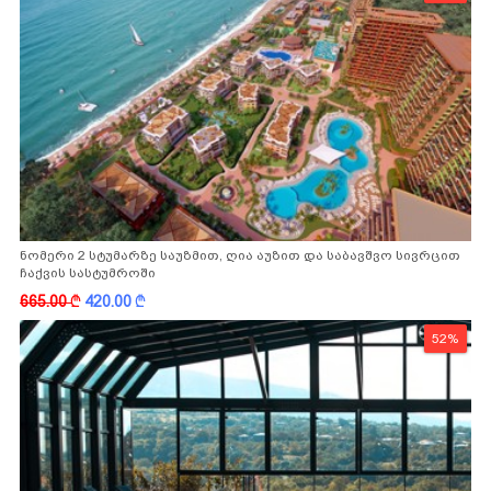
ნომერი 2 სტუმარზე საუზმით, ღია აუზით და საბავშვო სივრცით
ჩაქვის სასტუმროში
665.00
k
420.00
k
52%