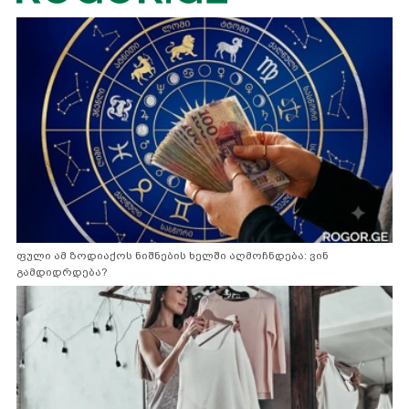
ფული ამ ზოდიაქოს ნიშნების ხელში აღმოჩნდება: ვინ
გამდიდრდება?