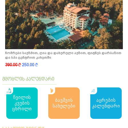
ნომრები საუზმით, ღია და დახურული აუზით, ფიტნეს დარბაზით
და სპა ცენტრით კახეთში
390.00
k
250.00
k
მშობლის კალენდარი
ჩვილის
ბავშვის
აცრების
კვების
სახელები
კალენდარი
ცხრილი