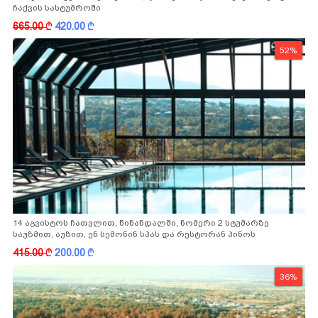
ჩაქვის სასტუმროში
665.00
k
420.00
k
52%
14 აგვისტოს ჩათვლით, წინანდალში, ნომერი 2 სტუმარზე
საუზმით, აუზით, ენ სემონინ სპას და რესტორან პინოს
ფასდაკლებით
415.00
k
200.00
k
36%