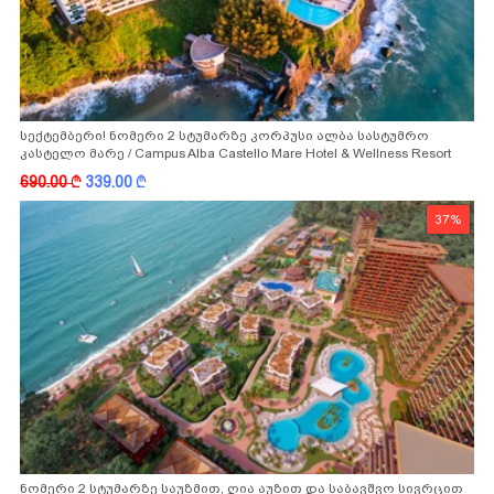
სექტემბერი! ნომერი 2 სტუმარზე კორპუსი ალბა სასტუმრო
კასტელო მარე / Campus Alba Castello Mare Hotel & Wellness Resort
-სგან!
690.00
k
339.00
k
37%
ნომერი 2 სტუმარზე საუზმით, ღია აუზით და საბავშვო სივრცით