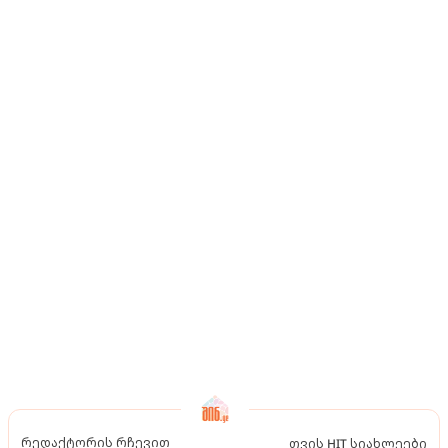
რედაქტორის რჩევით
თვის HIT სიახლეები