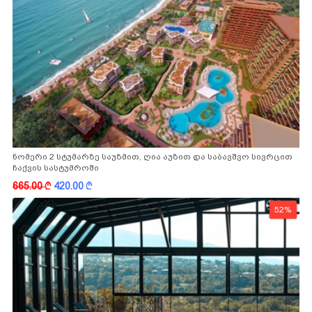
ნომერი 2 სტუმარზე საუზმით, ღია აუზით და საბავშვო სივრცით
ჩაქვის სასტუმროში
665.00
k
420.00
k
52%