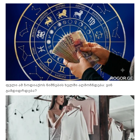
ფული ამ ზოდიაქოს ნიშნების ხელში აღმოჩნდება: ვინ
გამდიდრდება?