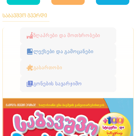
საბავშვო გვერდი
ზღაპრები და მოთხრობები
ლექსები და გამოცანები
გასართობი
გონების სავარჯიშო