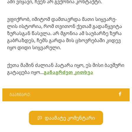
ა­ში ვი­ყა­ვი, ჩვენ არ გვქო­ნია კონ­ტაქ­ტი.
ვფიქ­რობ, იმი­ტომ დამ­თავ­რდა მათი სიყ­ვა­რუ­
ლის ის­ტო­რია, რომ თვი­თონ ქე­თამ გა­და­წყვი­ტა
ზუ­რას­გან წას­ვლა. არ მგო­ნია ამ სა­უ­ბარ­ზე ზურა
გაბ­რაზ­დეს, ჩემს გარ­და მის ცხოვ­რე­ბა­ში კი­დევ
იყო დიდი სიყ­ვა­რუ­ლი.
ქეთა მა­შინ ძა­ლი­ან პა­ტა­რა იყო, ეს მისი ბავ­შუ­რი
გა­ტა­ცე­ბა იყო...
განაგრძეთ კითხვა
გააზიარე:
დაამატე კომენტარი