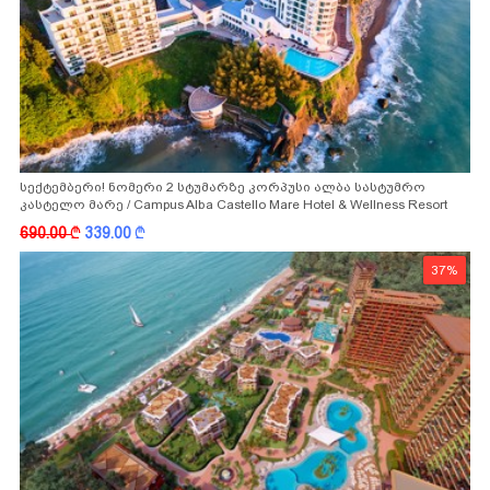
სექტემბერი! ნომერი 2 სტუმარზე კორპუსი ალბა სასტუმრო
კასტელო მარე / Campus Alba Castello Mare Hotel & Wellness Resort
-სგან!
690.00
k
339.00
k
37%