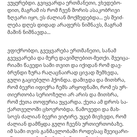
ვუ­ყუ­რებ­დი. გვიყ­ვარ­და ერ­თმა­ნე­თი, ვხვდე­ბო­
დით, მაგ­რამ ის რომ ჩვენ შო­რის ასა­კობ­რი­ვი
ზღვა­რი იყო, ეს ძა­ლი­ან მოქ­მე­დებ­და... ეს შე­იძ­
ლე­ბა დღეს დი­დად არა­ფერს ნიშ­ნავს, მაგ­რამ
მა­შინ ნიშ­ნავ­და...
ვფიქ­რობ­დი, გვეყ­ვა­რე­ბა ერ­თმა­ნე­თი, სა­ნამ
გვეყ­ვა­რე­ბა და მერე და­ვიშ­ლე­ბით-მეთ­ქი. შვე­ი­ცა­
რი­ა­ში წა­ვე­დი სამი თვით და იქი­დან რომ დავ­
ბრუნ­დი ზურა რა­ღაც­ნა­ი­რად ცი­ვად შემ­ხვდა,
გული გა­ცი­ე­ბუ­ლი ჰქონ­და. და­მიჯ­და და მი­თხრა,
რომ ბევ­რი იფიქ­რა ჩემს არ­ყოფ­ნა­ში, რომ ეს ურ­
თი­ერ­თო­ბა სე­რი­ო­ზუ­ლი არ არის და მი­თხრა,
რომ ქეთა თო­ფუ­რია უყ­ვარ­და. ქეთა ამ დროს სა­
ქარ­თვე­ლო­ში ცხოვ­რობ­და. წა­მო­ვე­დი და მახ­
სოვს ძა­ლი­ან ბევ­რი ვი­ტი­რე. უცებ მივ­ხვდი, რომ
ძა­ლი­ან დამ­წყდა გული ჩვენს ურ­თი­ერ­თო­ბა­ზე.
იმ სამი თვის გან­მავ­ლო­ბა­ში რო­დე­საც შვე­ი­ცა­რი­