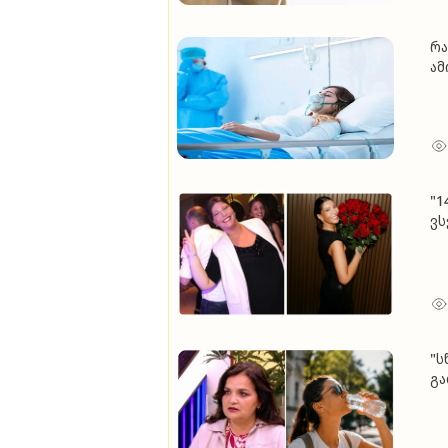
რა
ა
"1
ვს
მქ
ალ
მო
"ს
გა
რ