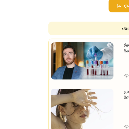
დ
მს
რო
ჩა
სა
სა
ცხ
მი