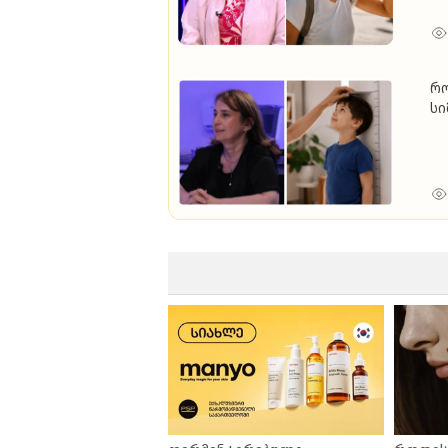
რო
სი
ას