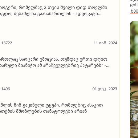
ციხ
ოგერი, რომელმაც 2 თვის შვილი დიდ თოვლში
ყვ
აგდო, შესაძლოა გაასამართლონ - ადვოკატი
წმუნება, თითქოს თოვლში თოჯინა ჩააგდეს და
ლოვნური ინტელექტით აამოძრავეს
13722
11 იან. 2024
ართლაც საოცარი ემოციაა, თუნდაც ერთი დღით
ხარული მიანიჭო ამ არაჩვეულებრივ პატარებს" -
რგანიზაცია, რომელიც მზრუნველობამოკლებულ
ვშვებსა და სოციალურად დაუცველ ადამიანებს უკვე
 წელია ეხმარება
1496
01 დეკ. 2023
 წლის წინ გაყინული ტყუპი, რომლებიც ასაკით
თქმის მშობლების თანატოლები არიან