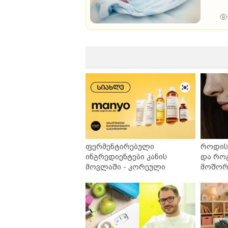
ფერმენტირებული
როდის 
ინგრედიენტები კანის
და რო
მოვლაში - კორეული
მოშორე
ინოვაციური ბრენდი Manyo
უსაფრ
საქართველოშია