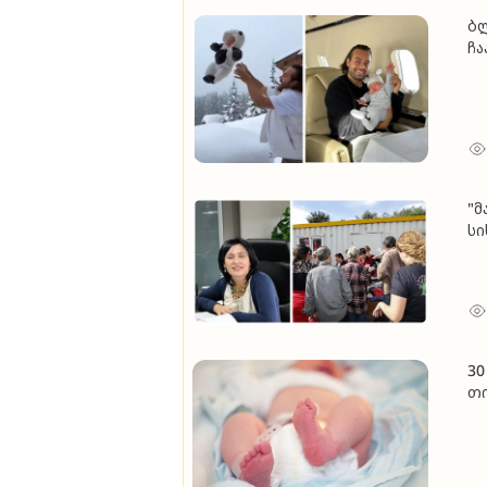
ბლ
ჩა
ირ
ხე
"მ
სი
ო
ბა
10
30
თი