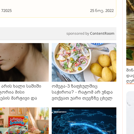
72025
25 ნოე. 2022
sponsored by
ContentRoom
შინ
დაფ
ღერ
არის ხალი საშიში
ომეგა-3 ზაფხულშიც
გორია მისი
საჭიროა? - რატომ არ უნდა
ბის მარტივი და
ვთქვათ უარი თევზზე ცხელ
თხო გზები
დღეებში