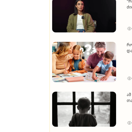
"რ
ძი
ორ
ბა
აღ
რო
და
მე
ამ გამოჩენილმა ადამიანებმა, რომლებსაც დღე
თაყვან
სა