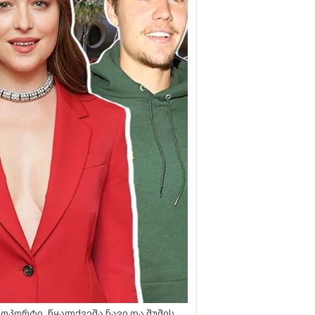
ოპორტი, წყალქვეშა ნავი და შუშის