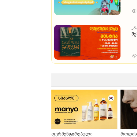
„პ
შე
ფერმენტირებული
როდის 