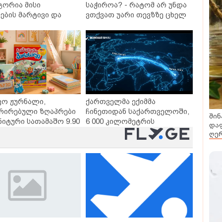
გორია მისი
საჭიროა? - რატომ არ უნდა
ბის მარტივი და
ვთქვათ უარი თევზზე ცხელ
თხო გზები
დღეებში
ვო ჟურნალი,
ქართველმა ექიმმა
რირებული ზღაპრები
ჩინეთიდან საქართველოში,
შინ
ნიტური სათამაშო 9.90
6 000 კილომეტრის
დაფ
- "საბავშვო
დაშორებით,
ღერ
ლში" ზღაპრების
ტელერობოტული ოპერაცია
დაიწყო
ჩაატარა - ისტორია
დაწერილია