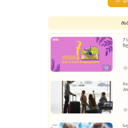
დ
მს
7 
წ
ბა
პ
სა