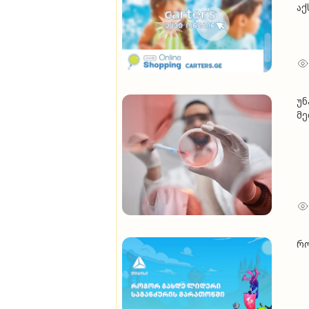
აქ
უნ
მე
რო