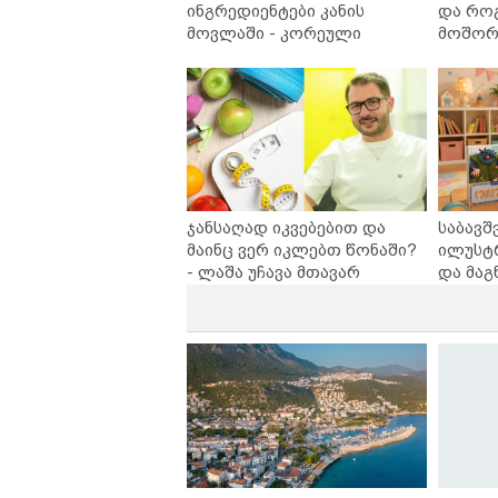
ინგრედიენტები კანის
და რო
მოვლაში - კორეული
მოშორე
ინოვაციური ბრენდი Manyo
უსაფრ
საქართველოშია
ჯანსაღად იკვებებით და
საბავშ
მაინც ვერ იკლებთ წონაში?
ილუსტ
- ლაშა უჩავა მთავარ
და მაგ
მიზეზებზე საუბრობს
ლარად 
კარუსე
სერია 