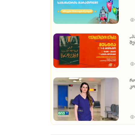
„პ
შე
რ
კო
მ