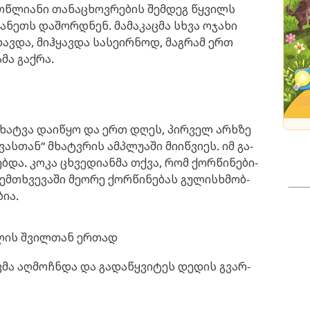
თწ­ლი­ა­ნი თა­ნა­ცხოვ­რე­ბის შემ­დეგ წყვილს
ა­ნეთს და­შორ­დნენ. მა­მა­კაც­მა სხვა ოჯა­ხი
ხავ­და, მიჰ­ყავ­და სა­სე­ირ­ნოდ, მაგ­რამ ერთ
ამა გაქ­რა.
ა ხატ­ვა და­ი­წყო და ერთ დღეს, პირ­ველ არხზე
ვას­თან“ მხატ­ვრის ამ­პლუ­ა­ში მი­იწ­ვი­ეს. იმ გა­
რებ­და. კოკა ცხვე­დი­ან­მა თქვა, რომ ქორ­წი­ნე­ბი­
მ­თხვე­ვა­ში მე­ო­რე ქორ­წი­ნე­ბას გუ­ლის­ხმობ­
ბია.
ვი­ლის შვილ­თან ერ­თად
ვ­მა აღ­მოჩ­ნდა და გა­და­წყვი­ტეს დე­დის გვარ­