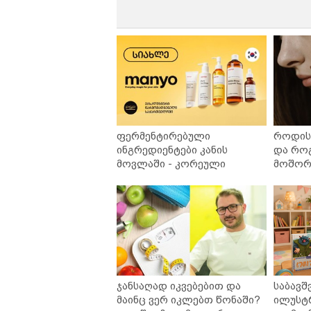
ფერმენტირებული
როდის 
ინგრედიენტები კანის
და რო
მოვლაში - კორეული
მოშორე
ინოვაციური ბრენდი Manyo
უსაფრ
საქართველოშია
ჯანსაღად იკვებებით და
საბავშ
მაინც ვერ იკლებთ წონაში?
ილუსტ