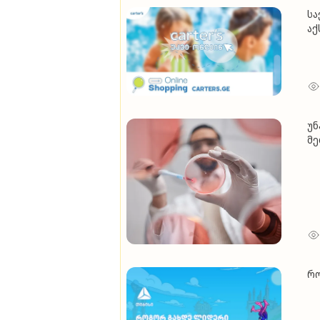
სა
აქ
უნ
მე
რო