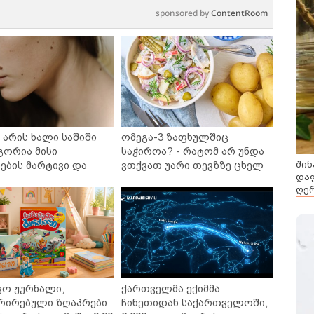
sponsored by
ContentRoom
არის ხალი საშიში
ომეგა-3 ზაფხულშიც
გორია მისი
საჭიროა? - რატომ არ უნდა
შინ
ბის მარტივი და
ვთქვათ უარი თევზზე ცხელ
დაფ
თხო გზები
დღეებში
ღერ
ვო ჟურნალი,
ქართველმა ექიმმა
რირებული ზღაპრები
ჩინეთიდან საქართველოში,