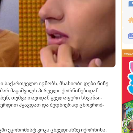
 სა­ქარ­თვე­ლო იც­ნობს. მსა­ხი­ო­ბი დები ნი­ნუ­
­მარ მა­ყაშ­ვილს პირ­ვე­ლი ქორ­წი­ნე­ბი­დან
ენ, თუმ­ცა თა­ვი­დან ყვე­ლა­ფე­რი სხვა­ნა­ი­
ვერ­დით ჰყავ­დათ და ბედ­ნი­ე­რად ცხოვ­რობ­
­ში ეკო­ნო­მისტ კოკა ცხვე­დი­ან­ზე იქორ­წი­ნა.