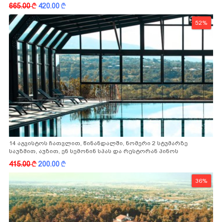
665.00
k
420.00
k
52%
14 აგვისტოს ჩათვლით, წინანდალში, ნომერი 2 სტუმარზე
საუზმით, აუზით, ენ სემონინ სპას და რესტორან პინოს
ფასდაკლებით
415.00
k
200.00
k
36%