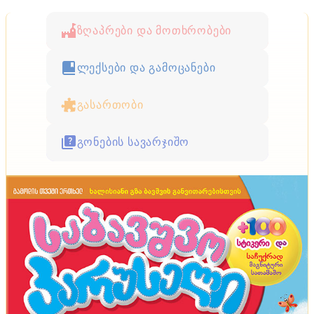
ზღაპრები და მოთხრობები
ლექსები და გამოცანები
გასართობი
გონების სავარჯიშო