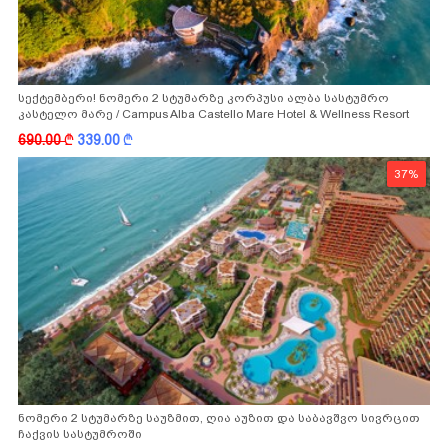
სექტემბერი! ნომერი 2 სტუმარზე კორპუსი ალბა სასტუმრო
კასტელო მარე / Campus Alba Castello Mare Hotel & Wellness Resort
-სგან!
690.00
k
339.00
k
37%
ნომერი 2 სტუმარზე საუზმით, ღია აუზით და საბავშვო სივრცით
ჩაქვის სასტუმროში