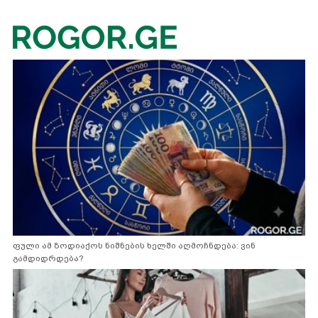
ფული ამ ზოდიაქოს ნიშნების ხელში აღმოჩნდება: ვინ
გამდიდრდება?