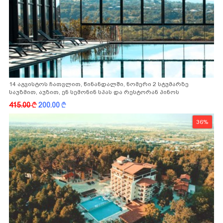
14 აგვისტოს ჩათვლით, წინანდალში, ნომერი 2 სტუმარზე
საუზმით, აუზით, ენ სემონინ სპას და რესტორან პინოს
ფასდაკლებით
415.00
k
200.00
k
36%