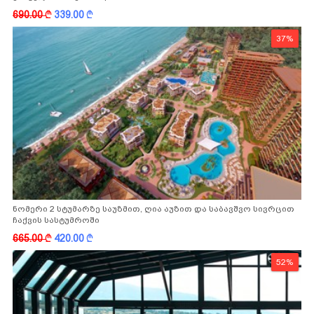
-სგან!
690.00
k
339.00
k
37%
ნომერი 2 სტუმარზე საუზმით, ღია აუზით და საბავშვო სივრცით
ჩაქვის სასტუმროში
665.00
k
420.00
k
52%