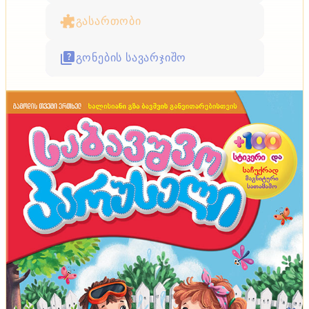
გასართობი
გონების სავარჯიშო