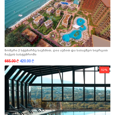
ნომერი 2 სტუმარზე საუზმით, ღია აუზით და საბავშვო სივრცით
ჩაქვის სასტუმროში
665.00
k
420.00
k
52%