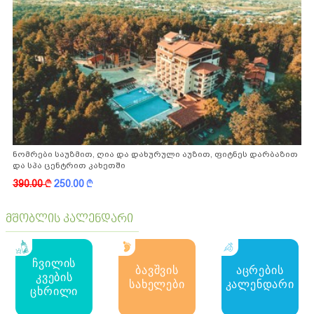
ნომრები საუზმით, ღია და დახურული აუზით, ფიტნეს დარბაზით
და სპა ცენტრით კახეთში
390.00
k
250.00
k
მშობლის კალენდარი
ჩვილის
ბავშვის
აცრების
კვების
სახელები
კალენდარი
ცხრილი