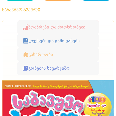
საბავშვო გვერდი
ზღაპრები და მოთხრობები
ლექსები და გამოცანები
გასართობი
გონების სავარჯიშო