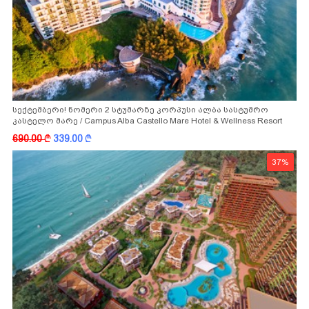
სექტემბერი! ნომერი 2 სტუმარზე კორპუსი ალბა სასტუმრო
კასტელო მარე / Campus Alba Castello Mare Hotel & Wellness Resort
-სგან!
690.00
k
339.00
k
37%