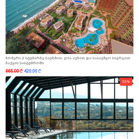
ნომერი 2 სტუმარზე საუზმით, ღია აუზით და საბავშვო სივრცით
ჩაქვის სასტუმროში
665.00
k
420.00
k
52%