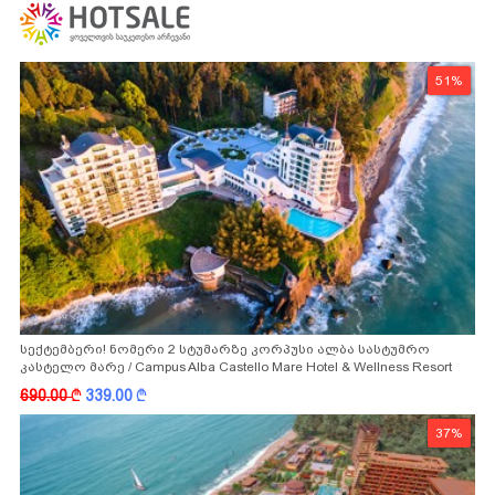
51%
სექტემბერი! ნომერი 2 სტუმარზე კორპუსი ალბა სასტუმრო
კასტელო მარე / Campus Alba Castello Mare Hotel & Wellness Resort
-სგან!
690.00
k
339.00
k
37%