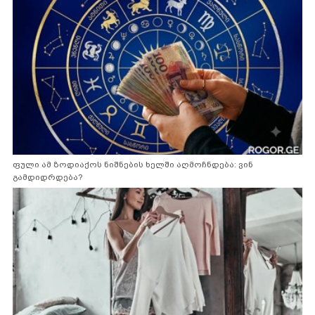
ფული ამ ზოდიაქოს ნიშნების ხელში აღმოჩნდება: ვინ
გამდიდრდება?