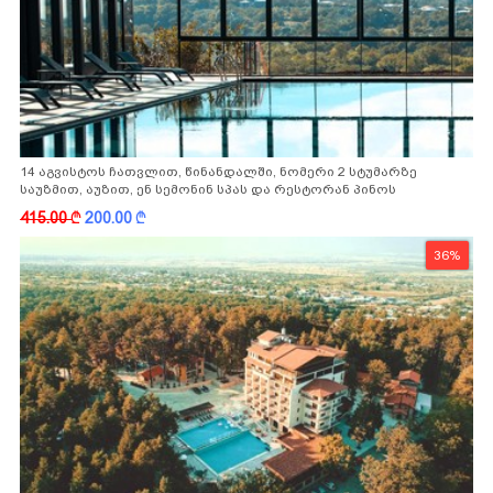
14 აგვისტოს ჩათვლით, წინანდალში, ნომერი 2 სტუმარზე
საუზმით, აუზით, ენ სემონინ სპას და რესტორან პინოს
ფასდაკლებით
415.00
k
200.00
k
36%