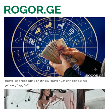
ფული ამ ზოდიაქოს ნიშნების ხელში აღმოჩნდება: ვინ
გამდიდრდება?