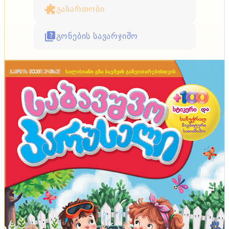
გასართობი
გონების სავარჯიშო