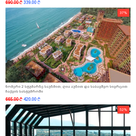
690.00
k
339.00
k
37%
ნომერი 2 სტუმარზე საუზმით, ღია აუზით და საბავშვო სივრცით
ჩაქვის სასტუმროში
665.00
k
420.00
k
52%