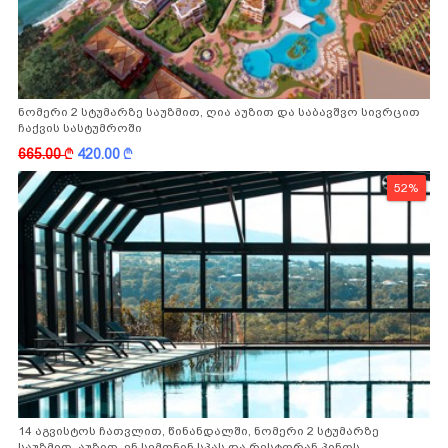
ნომერი 2 სტუმარზე საუზმით, ღია აუზით და საბავშვო სივრცით
ჩაქვის სასტუმროში
665.00
k
420.00
k
52%
14 აგვისტოს ჩათვლით, წინანდალში, ნომერი 2 სტუმარზე
საუზმით, აუზით, ენ სემონინ სპას და რესტორან პინოს