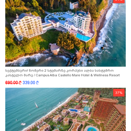
სექტემბერი! ნომერი 2 სტუმარზე კორპუსი ალბა სასტუმრო
კასტელო მარე / Campus Alba Castello Mare Hotel & Wellness Resort
-სგან!
690.00
k
339.00
k
37%